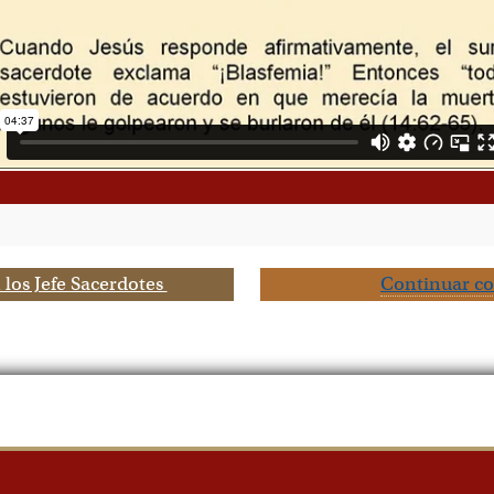
los Jefe Sacerdotes
Continuar c