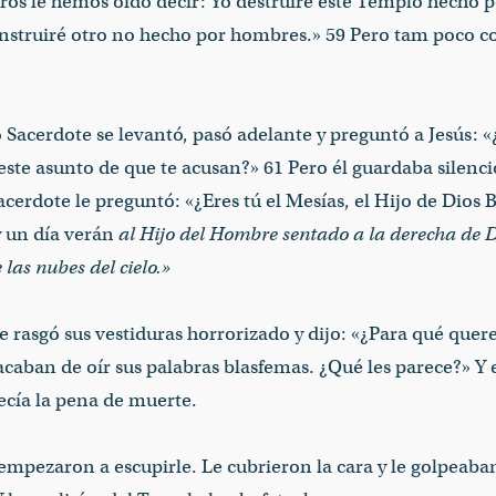
ros le hemos oído decir: Yo destruiré este Templo hecho 
construiré otro no hecho por hombres.» 59 Pero tam poco c
Sacerdote se levantó, pasó adelante y preguntó a Jesús: 
ste asunto de que te acusan?» 61 Pero él guardaba silenci
erdote le preguntó: «¿Eres tú el Mesías, el Hijo de Dios B
y un día verán
al Hijo del Hombre sentado a la derecha de 
las nubes del cielo.»
 rasgó sus vestiduras horrorizado y dijo: «¿Para qué que
acaban de oír sus palabras blasfemas. ¿Qué les parece?» Y 
cía la pena de muerte.
mpezaron a escupirle. Le cubrieron la cara y le golpeaban