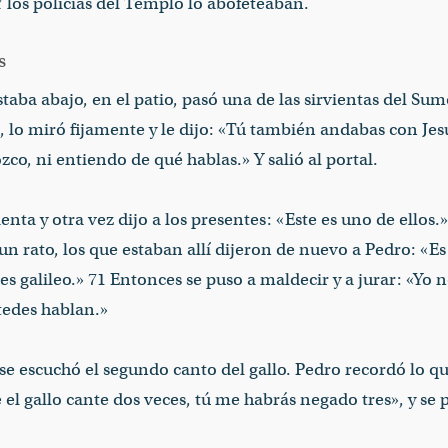
Y los policías del Templo lo abofeteaban.
s
taba abajo, en el patio, pasó una de las sirvientas del Sum
o, lo miró fijamente y le dijo: «Tú también andabas con Jes
co, ni entiendo de qué hablas.» Y salió al portal.
vienta y otra vez dijo a los presentes: «Este es uno de ellos.
un rato, los que estaban allí dijeron de nuevo a Pedro: «E
res galileo.» 71 Entonces se puso a maldecir y a jurar: «Yo 
edes hablan.»
 escuchó el segundo canto del gallo. Pedro recordó lo que
el gallo cante dos veces, tú me habrás negado tres», y se p