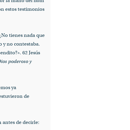
por la mano del hom
on estos testimonios
«¿No tienes nada que
o y no contestaba.
endito?». 62 Jesús
Dios poderoso y
remos ya
estuvieron de
 antes de decirle: